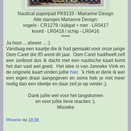
Nautical paperpad PK9133 - Marianne Design
Alle stansjes Marianne Design:
vogels - CR1279 /
kijkgat
+ roer - LR0417
koord - LR0418 / schip - LR0416
*****
Ja hoor ... alweer ... :)
Vandaag een kaartje die ik had gemaakt voor onze jarige
Oom Carel die 85 werd dit jaar. Oom Carel had/heeft zelf
een zeilboot dus ik dacht met een nautische kaart komt
het dan vast wel goed. Het idee is van Janneke Vink en
de originele kaart vinden jullie
hier
. 'k Heb er denk ik wel
een eigen draai aangegeven en soms heb je niet meer
nodig dan een ideetje en daar zeil je op verder ;).
Dank jullie wel voor het langskomen
en voor jullie lieve reacties :).
Misseke
Misseke
op
18:58