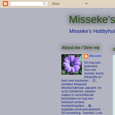
Misseke's
Misseke's Hobbyhui
About me / Over mij
d
Misseke
50-nog-wat -
getrouwd.
Hou van
muziek, kunst,
fotografie en
heel veel knutselen ... 😊...
Amateur fotograaf,
kleurkunstenaar, aquarel- en
acryl schilderen, kaarten
maken in verschillende
technieken en nog een
heleboel andere
knutseldingetjes ... 😁...
dagelijks word geinspireerd.
50-something - married. Love