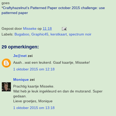
goes
*
Craftyhazelnut's Patterned Paper october 2015 challenge: use
patterned paper
Gepost door
Misseke
op
11:18
Labels:
Bugaboo
,
Graphic45
,
kerstkaart
,
spectrum noir
29 opmerkingen:
Je@net
zei
Aaah...wat een leukerd. Gaaf kaartje, Misseke!
1 oktober 2015 om 12:18
Monique
zei
Prachtig kaartje Misseke.
Wat heb je leuk ingekleurd en dan de mutsrand. Super
gedaan.
Lieve groetjes, Monique
1 oktober 2015 om 13:18