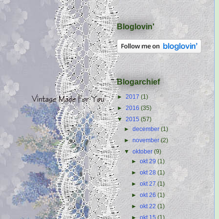
Bloglovin'
Blogarchief
►
2017
(1)
►
2016
(35)
▼
2015
(57)
►
december
(1)
►
november
(2)
▼
oktober
(9)
►
okt 29
(1)
►
okt 28
(1)
►
okt 27
(1)
►
okt 26
(1)
►
okt 22
(1)
►
okt 15
(1)