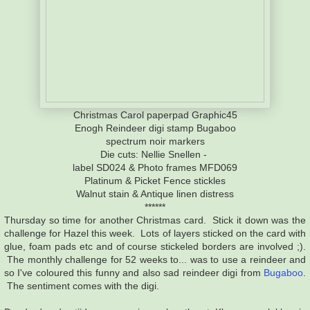
Christmas Carol paperpad Graphic45
Enogh Reindeer digi stamp Bugaboo
spectrum noir markers
Die cuts: Nellie Snellen -
label SD024 & Photo frames MFD069
Platinum & Picket Fence stickles
Walnut stain & Antique linen distress
******
Thursday so time for another Christmas card. Stick it down was the
challenge for Hazel this week. Lots of layers sticked on the card with
glue, foam pads etc and of course stickeled borders are involved ;).
The monthly challenge for 52 weeks to... was to use a reindeer and
so I've coloured this funny and also sad reindeer digi from
Bugaboo
.
The sentiment comes with the digi.