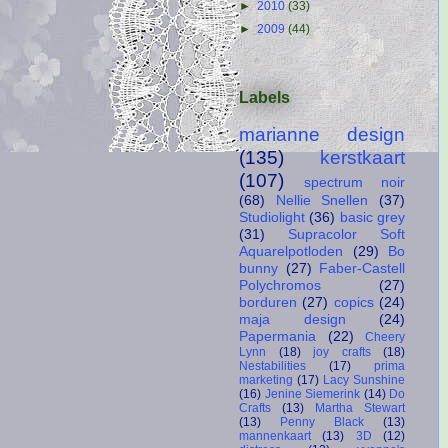
►
2010
(33)
►
2009
(44)
Labels
marianne design
(135)
kerstkaart
(107)
spectrum noir
(68)
Nellie Snellen
(37)
Studiolight
(36)
basic grey
(31)
Supracolor Soft
Aquarelpotloden
(29)
Bo
bunny
(27)
Faber-Castell
Polychromos
(27)
borduren
(27)
copics
(24)
maja design
(24)
Papermania
(22)
Cheery
Lynn
(18)
joy crafts
(18)
Nestabilities
(17)
prima
marketing
(17)
Lacy Sunshine
(16)
Jenine Siemerink
(14)
Do
Crafts
(13)
Martha Stewart
(13)
Penny Black
(13)
mannenkaart
(13)
3D
(12)