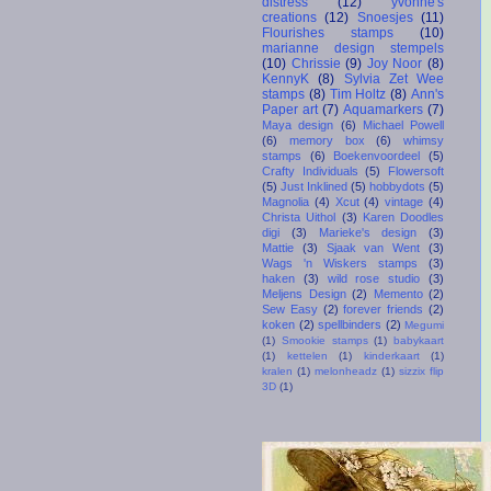
distress
(12)
yvonne's
creations
(12)
Snoesjes
(11)
Flourishes stamps
(10)
marianne design stempels
(10)
Chrissie
(9)
Joy Noor
(8)
KennyK
(8)
Sylvia Zet Wee
stamps
(8)
Tim Holtz
(8)
Ann's
Paper art
(7)
Aquamarkers
(7)
Maya design
(6)
Michael Powell
(6)
memory box
(6)
whimsy
stamps
(6)
Boekenvoordeel
(5)
Crafty Individuals
(5)
Flowersoft
(5)
Just Inklined
(5)
hobbydots
(5)
Magnolia
(4)
Xcut
(4)
vintage
(4)
Christa Uithol
(3)
Karen Doodles
digi
(3)
Marieke's design
(3)
Mattie
(3)
Sjaak van Went
(3)
Wags 'n Wiskers stamps
(3)
haken
(3)
wild rose studio
(3)
Meljens Design
(2)
Memento
(2)
Sew Easy
(2)
forever friends
(2)
koken
(2)
spellbinders
(2)
Megumi
(1)
Smookie stamps
(1)
babykaart
(1)
kettelen
(1)
kinderkaart
(1)
kralen
(1)
melonheadz
(1)
sizzix flip
3D
(1)