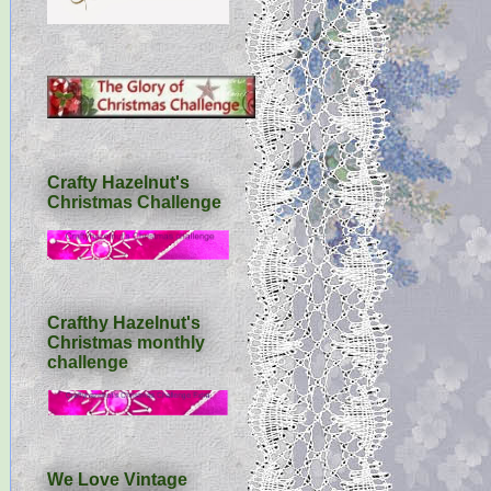
Crafty Hazelnut's
Christmas Challenge
Crafthy Hazelnut's
Christmas monthly
challenge
We Love Vintage