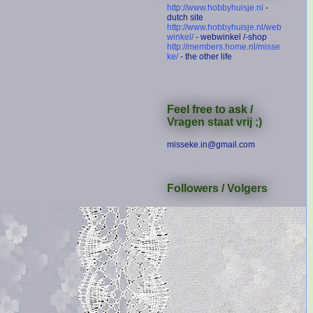
http://www.hobbyhuisje.nl
-
dutch site
http://www.hobbyhuisje.nl/web
winkel/
- webwinkel /-shop
http://members.home.nl/misse
ke/
- the other life
Feel free to ask /
Vragen staat vrij ;)
misseke.in@gmail.com
Followers / Volgers