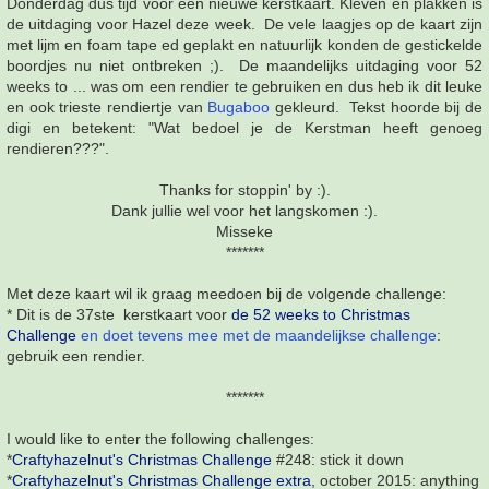
Donderdag dus tijd voor een nieuwe kerstkaart. Kleven en plakken is
de uitdaging voor Hazel deze week. De vele laagjes op de kaart zijn
met lijm en foam tape ed geplakt en natuurlijk konden de gestickelde
boordjes nu niet ontbreken ;). De maandelijks uitdaging voor 52
weeks to ... was om een rendier te gebruiken en dus heb ik dit leuke
en ook trieste rendiertje van
Bugaboo
gekleurd. Tekst hoorde bij de
digi en betekent: "Wat bedoel je de Kerstman heeft genoeg
rendieren???".
Thanks for stoppin' by :).
Dank jullie wel voor het langskomen :).
Misseke
*******
Met deze kaart wil ik graag meedoen bij de volgende challenge:
* Dit is de 37ste kerstkaart voor
de
52 weeks to Christmas
Challenge
en doet tevens mee met de maandelijkse challenge
:
gebruik een rendier.
*******
I would like to enter the following challenges:
*
Craftyhazelnut's Christmas Challenge
#248: stick it down
*
Craftyhazelnut's Christmas Challenge extra
, october 2015: anything