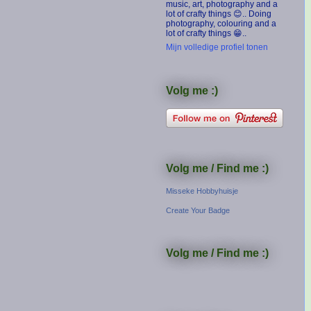
music, art, photography and a
lot of crafty things 😊.. Doing
photography, colouring and a
lot of crafty things 😁..
Mijn volledige profiel tonen
Volg me :)
Volg me / Find me :)
Misseke Hobbyhuisje
Create Your Badge
Volg me / Find me :)