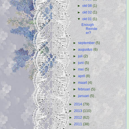
►
okt 08
(1)
►
okt 02
(1)
▼
okt 01
(1)
Enough
Reinde
er?
►
september
(5)
►
augustus
(6)
►
juli
(2)
►
juni
(5)
►
mei
(5)
►
april
(8)
►
maart
(4)
►
februari
(5)
►
januari
(5)
►
2014
(79)
►
2013
(110)
►
2012
(62)
►
2011
(38)